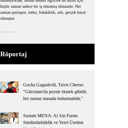
bulunuyorsak, bunun nedeni Agricow'un bizim için
hiçbir zaman sadece bir iş olmamış olmasıdır. Her
zaman paylaşım, tutku, fedakârlık, aile, gerçek hayat
olmuştur.
Röportaj
Gocha Gagashvili, Tsivis Cheese:
"Gürcistan'da peynir ekmek gibidir,
her zaman masada bulunmalıdır."
Sustain MENA: Al Ain Farms
Sürdürülebilirlik ve Yerel Üretimi