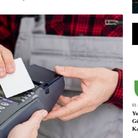
01
Yu
Gü
Ka