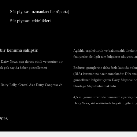
Süt piyasası uzmanları ile röportaj
Süt piyasası etkinlikleri
 bir konuma sahiptir.
Açıklık, erişilebilirlik ve bağımsızlık ilkele
faaliyetleri ile ilgili tüm bilgilerin okuyucul
airy News, son derece etkili ve otoriter bir
ük çok sayıda haber güncellemesi
Endüstri görüşlerine daha fazla katkıda bul
(DIA) lansmanına hazırlanmaktadır. DIA anali
güncellenen bilgiler içeren Dairy Maps ve böl
 Dairy Rally, Central Asia Dairy Congress vb.
Shortage Maps bulunmaktadır.
4,5 milyonun üzerinde benzersiz ziyaretçi o
DairyNews, süt sektöründe hayati bilgilerin
-2026