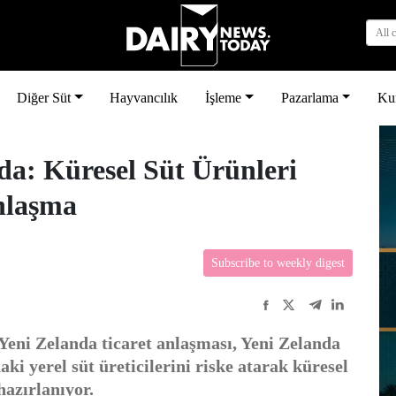
All 
Diğer Süt
Hayvancılık
İşleme
Pazarlama
Ku
da: Küresel Süt Ürünleri
Anlaşma
Subscribe to weekly digest
ni Zelanda ticaret anlaşması, Yeni Zelanda
aki yerel süt üreticilerini riske atarak küresel
hazırlanıyor.