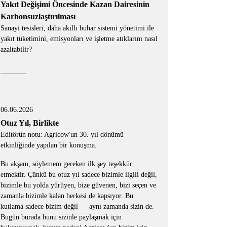
Yakıt Değişimi Öncesinde Kazan Dairesinin
Karbonsuzlaştırılması
Sanayi tesisleri, daha akıllı buhar sistemi yönetimi ile
yakıt tüketimini, emisyonları ve işletme atıklarını nasıl
azaltabilir?
06.06.2026
Otuz Yıl, Birlikte
Editörün notu: Agricow'un 30. yıl dönümü
etkinliğinde yapılan bir konuşma.
Bu akşam, söylemem gereken ilk şey teşekkür
etmektir. Çünkü bu otuz yıl sadece bizimle ilgili değil,
bizimle bu yolda yürüyen, bize güvenen, bizi seçen ve
zamanla bizimle kalan herkesi de kapsıyor. Bu
kutlama sadece bizim değil — aynı zamanda sizin de.
Bugün burada bunu sizinle paylaşmak için