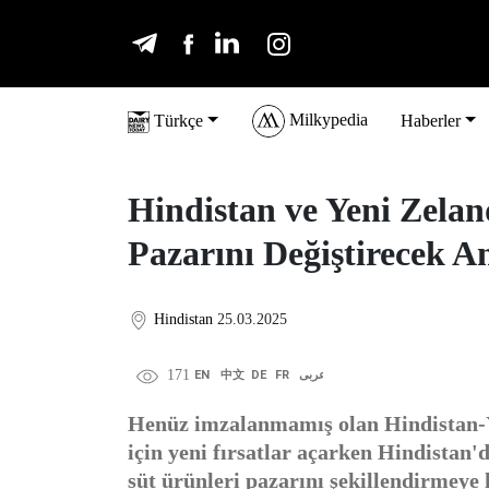
Milkypedia
Türkçe
Haberler
Hindistan ve Yeni Zelan
Pazarını Değiştirecek 
Hindistan
25.03.2025
171
EN
中文
DE
FR
عربى
Henüz imzalanmamış olan Hindistan-Ye
için yeni fırsatlar açarken Hindistan'd
süt ürünleri pazarını şekillendirmeye 