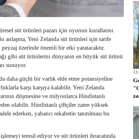
resel süt ürünleri pazarı için oyunun kurallarını
u anlaşma, Yeni Zelanda süt ürünleri için tarife
peyzaj üzerinde önemli bir etki yaratacaktır.
ağı gibi süt ürünlerini dünyanın en büyük süt ürünü
arı sunuyor.
13
rda daha güçlü bir varlık elde etme potansiyeline
Go
rluklarla karşı karşıya kalabilir. Yeni Zelanda
"G
za
atlarının düşmesine ve milyonlarca Hindistanlı
den olabilir. Hindistanlı çiftçiler zaten yüksek
dele ederken, yabancı rekabetin tanıtılması bu
işlemeyi temsil ediyor ve süt ürünleri ihracatında