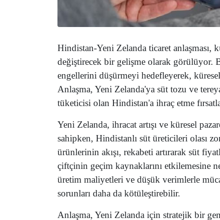
Hindistan-Yeni Zelanda ticaret anlaşması, kü
değiştirecek bir gelişme olarak görülüyor. B
engellerini düşürmeyi hedefleyerek, küresel 
Anlaşma, Yeni Zelanda'ya süt tozu ve terey
tüketicisi olan Hindistan'a ihraç etme fırsatl
Yeni Zelanda, ihracat artışı ve küresel paza
sahipken, Hindistanlı süt üreticileri olası zo
ürünlerinin akışı, rekabeti artırarak süt fiy
çiftçinin geçim kaynaklarını etkilemesine ne
üretim maliyetleri ve düşük verimlerle müca
sorunları daha da kötüleştirebilir.
Anlaşma, Yeni Zelanda için stratejik bir gen