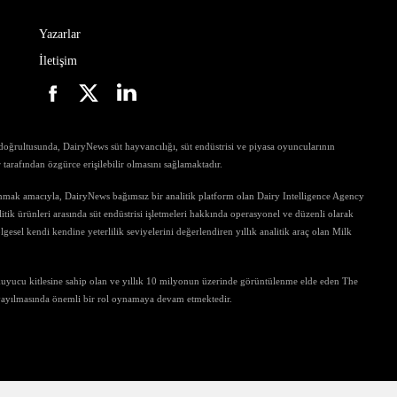
Yazarlar
İletişim
ri doğrultusunda, DairyNews süt hayvancılığı, süt endüstrisi ve piyasa oyuncularının
ar tarafından özgürce erişilebilir olmasını sağlamaktadır.
unmak amacıyla, DairyNews bağımsız bir analitik platform olan Dairy Intelligence Agency
tik ürünleri arasında süt endüstrisi işletmeleri hakkında operasyonel ve düzenli olarak
gesel kendi kendine yeterlilik seviyelerini değerlendiren yıllık analitik araç olan Milk
kuyucu kitlesine sahip olan ve yıllık 10 milyonun üzerinde görüntülenme elde eden The
 yayılmasında önemli bir rol oynamaya devam etmektedir.