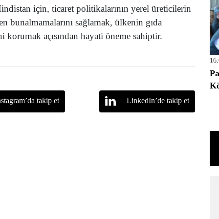
distan için, ticaret politikalarının yerel üreticilerin
tten bunalmamalarını sağlamak, ülkenin gıda
rini korumak açısından hayati öneme sahiptir.
16
Pa
Kö
nstagram’da takip et
LinkedIn’de takip et