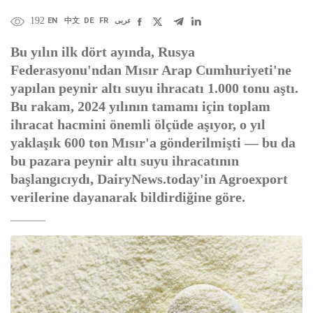
192
EN
中文
DE
FR
عربى
Bu yılın ilk dört ayında, Rusya
Federasyonu'ndan Mısır Arap Cumhuriyeti'ne
yapılan peynir altı suyu ihracatı 1.000 tonu aştı.
Bu rakam, 2024 yılının tamamı için toplam
ihracat hacmini önemli ölçüde aşıyor, o yıl
yaklaşık 600 ton Mısır'a gönderilmişti — bu da
bu pazara peynir altı suyu ihracatının
başlangıcıydı, DairyNews.today'in Agroexport
verilerine dayanarak bildirdiğine göre.