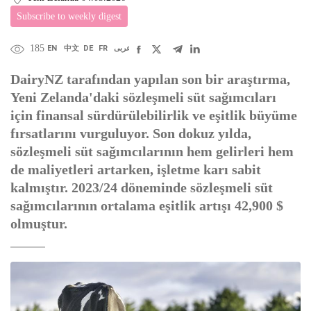
Subscribe to weekly digest
185
EN
中文
DE
FR
عربى
DairyNZ tarafından yapılan son bir araştırma,
Yeni Zelanda'daki sözleşmeli süt sağımcıları
için finansal sürdürülebilirlik ve eşitlik büyüme
fırsatlarını vurguluyor. Son dokuz yılda,
sözleşmeli süt sağımcılarının hem gelirleri hem
de maliyetleri artarken, işletme karı sabit
kalmıştır. 2023/24 döneminde sözleşmeli süt
sağımcılarının ortalama eşitlik artışı 42,900 $
olmuştur.