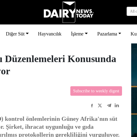
All 
Diğer Süt
Hayvancılık
İşleme
Pazarlama
Ku
ğı Düzenlemeleri Konusunda
yor
Subscribe to weekly digest
D) kontrol önlemlerinin Güney Afrika'nın süt
or. Şirket, ihracat uygunluğu ve gıda
ırılmış protokollerin gerekliliğini vurguluyor.