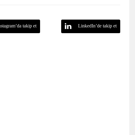
nstagram’da takip et
LinkedIn’de takip et