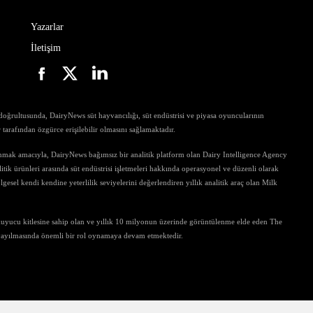
Yazarlar
İletişim
ri doğrultusunda, DairyNews süt hayvancılığı, süt endüstrisi ve piyasa oyuncularının
ar tarafından özgürce erişilebilir olmasını sağlamaktadır.
unmak amacıyla, DairyNews bağımsız bir analitik platform olan Dairy Intelligence Agency
tik ürünleri arasında süt endüstrisi işletmeleri hakkında operasyonel ve düzenli olarak
gesel kendi kendine yeterlilik seviyelerini değerlendiren yıllık analitik araç olan Milk
kuyucu kitlesine sahip olan ve yıllık 10 milyonun üzerinde görüntülenme elde eden The
 yayılmasında önemli bir rol oynamaya devam etmektedir.