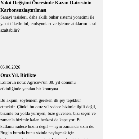
Yakıt Değişimi Öncesinde Kazan Dairesinin
Karbonsuzlaştırılması
Sanayi tesisleri, daha akıllı buhar sistemi yönetimi ile
yakıt tüketimini, emisyonları ve işletme atıklarını nasıl
azaltabilir?
06.06.2026
Otuz Yıl, Birlikte
Editörün notu: Agricow'un 30. yıl dönümü
etkinliğinde yapılan bir konuşma.
Bu akşam, söylemem gereken ilk şey teşekkür
etmektir. Çünkü bu otuz yıl sadece bizimle ilgili değil,
bizimle bu yolda yürüyen, bize güvenen, bizi seçen ve
zamanla bizimle kalan herkesi de kapsıyor. Bu
kutlama sadece bizim değil — aynı zamanda sizin de.
Bugün burada bunu sizinle paylaşmak için