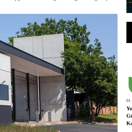
01
Yu
Gü
Ka