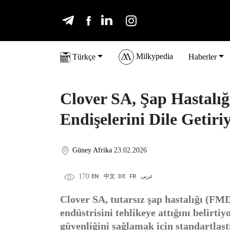
Milkypedia
Türkçe
Haberler
Clover SA, Şap Hastalı
Endişelerini Dile Getiri
Güney Afrika
23.02.2026
170
EN
中文
DE
FR
عربى
Clover SA, tutarsız şap hastalığı (FM
endüstrisini tehlikeye attığını belirtiy
güvenliğini sağlamak için standartlaşt