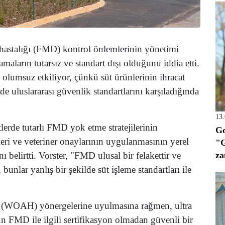
hastalığı (FMD) kontrol önlemlerinin yönetimi
aların tutarsız ve standart dışı olduğunu iddia etti.
ni olumsuz etkiliyor, çünkü süt ürünlerinin ihracat
de uluslararası güvenlik standartlarını karşıladığında
13
lerde tutarlı FMD yok etme stratejilerinin
Go
leri ve veteriner onaylarının uygulanmasının yerel
"G
za
ını belirtti. Vorster, "FMD ulusal bir felakettir ve
unlar yanlış bir şekilde süt işleme standartları ile
 (WOAH) yönergelerine uyulmasına rağmen, ultra
 FMD ile ilgili sertifikasyon olmadan güvenli bir