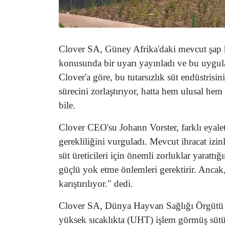
Clover SA, Güney Afrika'daki mevcut şap 
konusunda bir uyarı yayınladı ve bu uygulam
Clover'a göre, bu tutarsızlık süt endüstrisi
sürecini zorlaştırıyor, hatta hem ulusal hem 
bile.
Clover CEO'su Johann Vorster, farklı eyalet
gerekliliğini vurguladı. Mevcut ihracat izin
süt üreticileri için önemli zorluklar yarattığ
güçlü yok etme önlemleri gerektirir. Ancak, b
karıştırılıyor." dedi.
Clover SA, Dünya Hayvan Sağlığı Örgütü
yüksek sıcaklıkta (UHT) işlem görmüş sütün