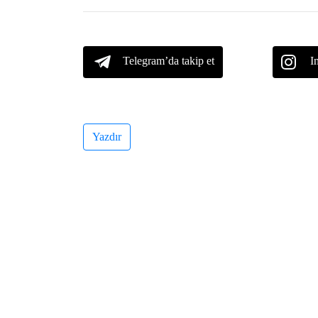
Telegram’da takip et
I
Yazdır