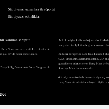
Süt piyasası uzmanları ile röportaj
Süt piyasası etkinlikleri
 bir konuma sahiptir.
Açıklık, erişilebilirlik ve bağımsızlık ilkele
faaliyetleri ile ilgili tüm bilgilerin okuyucul
airy News, son derece etkili ve otoriter bir
ük çok sayıda haber güncellemesi
Endüstri görüşlerine daha fazla katkıda bul
(DIA) lansmanına hazırlanmaktadır. DIA anali
güncellenen bilgiler içeren Dairy Maps ve böl
 Dairy Rally, Central Asia Dairy Congress vb.
Shortage Maps bulunmaktadır.
4,5 milyonun üzerinde benzersiz ziyaretçi o
DairyNews, süt sektöründe hayati bilgilerin
-2026