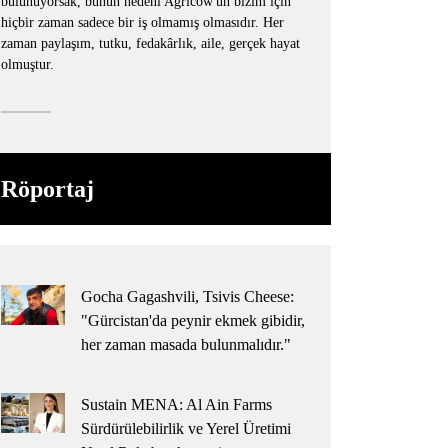
bulunuyorsak, bunun nedeni Agricow'un bizim için
hiçbir zaman sadece bir iş olmamış olmasıdır. Her
zaman paylaşım, tutku, fedakârlık, aile, gerçek hayat
olmuştur.
Röportaj
Gocha Gagashvili, Tsivis Cheese:
"Gürcistan'da peynir ekmek gibidir,
her zaman masada bulunmalıdır."
Sustain MENA: Al Ain Farms
Sürdürülebilirlik ve Yerel Üretimi