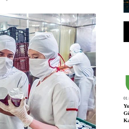
01
Yu
Gü
Ka