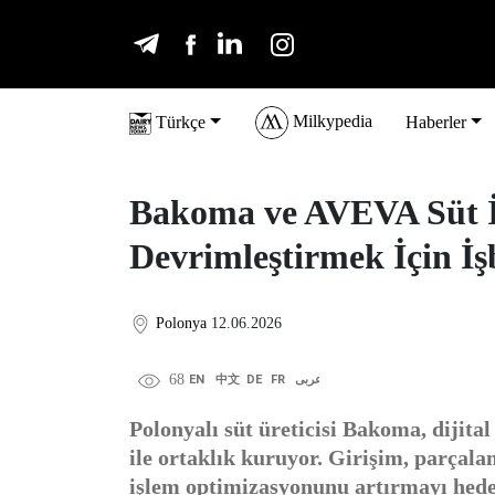
Milkypedia
Türkçe
Haberler
Bakoma ve AVEVA Süt İ
Devrimleştirmek İçin İşb
Polonya
12.06.2026
68
EN
中文
DE
FR
عربى
Polonyalı süt üreticisi Bakoma, dijit
ile ortaklık kuruyor. Girişim, parçala
işlem optimizasyonunu artırmayı hedef