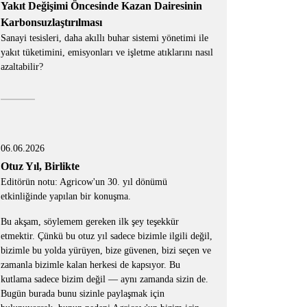
Yakıt Değişimi Öncesinde Kazan Dairesinin
Karbonsuzlaştırılması
Sanayi tesisleri, daha akıllı buhar sistemi yönetimi ile
yakıt tüketimini, emisyonları ve işletme atıklarını nasıl
azaltabilir?
06.06.2026
Otuz Yıl, Birlikte
Editörün notu: Agricow'un 30. yıl dönümü
etkinliğinde yapılan bir konuşma.
Bu akşam, söylemem gereken ilk şey teşekkür
etmektir. Çünkü bu otuz yıl sadece bizimle ilgili değil,
bizimle bu yolda yürüyen, bize güvenen, bizi seçen ve
zamanla bizimle kalan herkesi de kapsıyor. Bu
kutlama sadece bizim değil — aynı zamanda sizin de.
Bugün burada bunu sizinle paylaşmak için