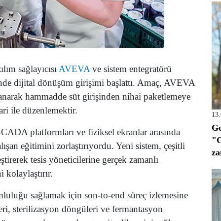
zılım sağlayıcısı
AVEVA
ve sistem entegratörü
erinde dijital dönüşüm girişimi başlattı. Amaç, AVEVA
narak hammadde süt girişinden nihai paketlemeye
ri ile düzenlemektir.
13
Go
 SCADA platformları ve fiziksel ekranlar arasında
"G
şan eğitimini zorlaştırıyordu. Yeni sistem, çeşitli
za
ştirerek tesis yöneticilerine gerçek zamanlı
 kolaylaştırır.
mluluğu sağlamak için son-to-end süreç izlemesine
ri, sterilizasyon döngüleri ve fermantasyon