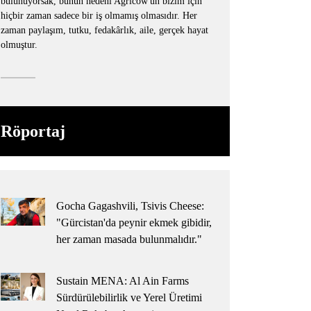
bulunuyorsak, bunun nedeni Agricow'un bizim için
hiçbir zaman sadece bir iş olmamış olmasıdır. Her
zaman paylaşım, tutku, fedakârlık, aile, gerçek hayat
olmuştur.
Röportaj
Gocha Gagashvili, Tsivis Cheese:
"Gürcistan'da peynir ekmek gibidir,
her zaman masada bulunmalıdır."
Sustain MENA: Al Ain Farms
Sürdürülebilirlik ve Yerel Üretimi