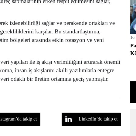
üreç sapmalarının erken tespit edilmesini sağlar,
ek izlenebilirliği sağlar ve perakende ortakları ve
erekliliklerini karşılar. Bu standartlaştırma,
16
retim bölgeleri arasında etkin rotasyon ve yeni
Pa
Kö
i yapıları ile iş akışı verimliliğini artırarak önemli
oma, insan iş akışlarını akıllı yazılımlarla entegre
veri odaklı bir üretim ortamına geçiş yapmıştır.
nstagram’da takip et
LinkedIn’de takip et