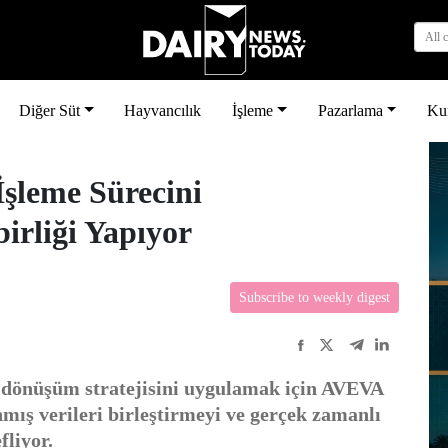
All 
Diğer Süt
Hayvancılık
İşleme
Pazarlama
Ku
şleme Sürecini
irliği Yapıyor
Subscribe to weekly digest
al dönüşüm stratejisini uygulamak için AVEVA
nmış verileri birleştirmeyi ve gerçek zamanlı
liyor.