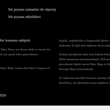
Süt piyasası uzmanları ile röportaj
Süt piyasası etkinlikleri
 bir konuma sahiptir.
Açıklık, erişilebilirlik ve bağımsızlık ilkele
faaliyetleri ile ilgili tüm bilgilerin okuyucul
airy News, son derece etkili ve otoriter bir
ük çok sayıda haber güncellemesi
Endüstri görüşlerine daha fazla katkıda bul
(DIA) lansmanına hazırlanmaktadır. DIA anali
güncellenen bilgiler içeren Dairy Maps ve böl
 Dairy Rally, Central Asia Dairy Congress vb.
Shortage Maps bulunmaktadır.
4,5 milyonun üzerinde benzersiz ziyaretçi o
DairyNews, süt sektöründe hayati bilgilerin
-2026