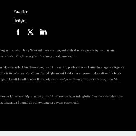
Yazarlar
İletişim
ri doğrultusunda, DairyNews süt hayvancılığı, süt endüstrisi ve piyasa oyuncularının
ar tarafından özgürce erişilebilir olmasını sağlamaktadır.
unmak amacıyla, DairyNews bağımsız bir analitik platform olan Dairy Intelligence Agency
tik ürünleri arasında süt endüstrisi işletmeleri hakkında operasyonel ve düzenli olarak
gesel kendi kendine yeterlilik seviyelerini değerlendiren yıllık analitik araç olan Milk
kuyucu kitlesine sahip olan ve yıllık 10 milyonun üzerinde görüntülenme elde eden The
 yayılmasında önemli bir rol oynamaya devam etmektedir.