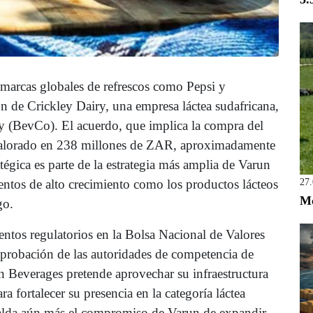
marcas globales de refrescos como Pepsi y
 de Crickley Dairy, una empresa láctea sudafricana,
y (BevCo). El acuerdo, que implica la compra del
 valorado en 238 millones de ZAR, aproximadamente
égica es parte de la estrategia más amplia de Varun
mentos de alto crecimiento como los productos lácteos
27
Mo
go.
entos regulatorios en la Bolsa Nacional de Valores
 aprobación de las autoridades de competencia de
n Beverages pretende aprovechar su infraestructura
ra fortalecer su presencia en la categoría láctea
palda aún más el compromiso de Varun de expandir