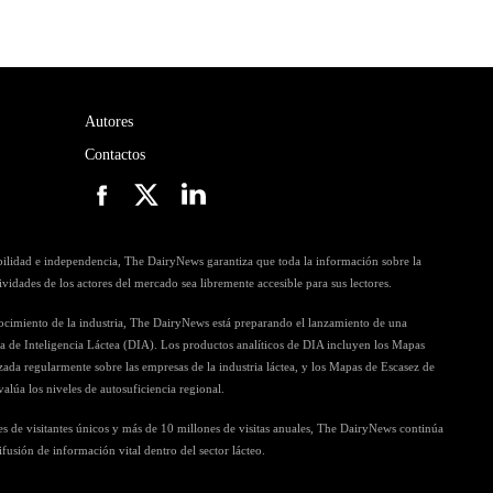
Autores
Contactos
ibilidad e independencia, The DairyNews garantiza que toda la información sobre la
ctividades de los actores del mercado sea libremente accesible para sus lectores.
nocimiento de la industria, The DairyNews está preparando el lanzamiento de una
ia de Inteligencia Láctea (DIA). Los productos analíticos de DIA incluyen los Mapas
zada regularmente sobre las empresas de la industria láctea, y los Mapas de Escasez de
alúa los niveles de autosuficiencia regional.
s de visitantes únicos y más de 10 millones de visitas anuales, The DairyNews continúa
sión de información vital dentro del sector lácteo.