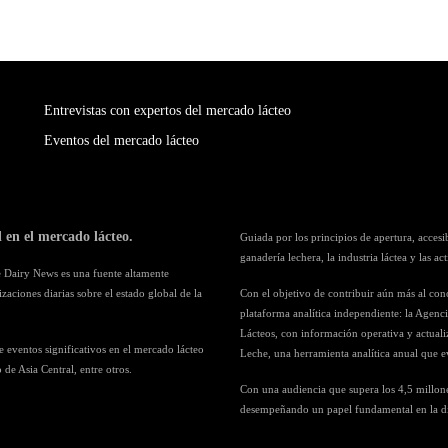
Entrevistas con expertos del mercado lácteo
Eventos del mercado lácteo
en el mercado lácteo.
Guiada por los principios de apertura, acces
ganadería lechera, la industria láctea y las a
e Dairy News es una fuente altamente
aciones diarias sobre el estado global de la
Con el objetivo de contribuir aún más al co
plataforma analítica independiente: la Agenc
Lácteos, con información operativa y actuali
 eventos significativos en el mercado lácteo
Leche, una herramienta analítica anual que ev
 de Asia Central, entre otros.
Con una audiencia que supera los 4,5 millone
desempeñando un papel fundamental en la difu