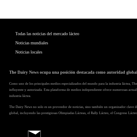
Todas las noticias del mercado lácteo
Noticias mundiales
Noticias locales
The Dairy News ocupa una posición destacada como autoridad global 
Como uno de los principales medios especializados del mundo para la industria láctea, Th
influyente y autorizada. Esta plataforma de medios independiente ofrece numerosas actualiz
industria láctea.
The Dairy News no solo es un proveedor de noticias, sino también un organizador clave de
global, incluyendo las prestigiosas Olimpiadas Lácteas, el Rally Lácteo, el Congreso Lácteo