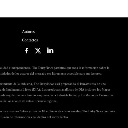
Autores
Contactos
ibilidad e independencia, The DairyNews garantiza que toda la información sobre la
ctividades de los actores del mercado sea libremente accesible para sus lectores.
nocimiento de la industria, The DairyNews está preparando el lanzamiento de una
ia de Inteligencia Láctea (DIA). Los productos analíticos de DIA incluyen los Mapas
zada regularmente sobre las empresas de la industria láctea, y los Mapas de Escasez de
alúa los niveles de autosuficiencia regional.
s de visitantes únicos y más de 10 millones de visitas anuales, The DairyNews continúa
sión de información vital dentro del sector lácteo.