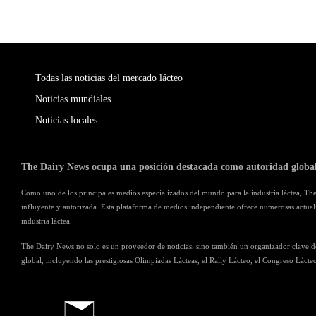
Todas las noticias del mercado lácteo
Noticias mundiales
Noticias locales
The Dairy News ocupa una posición destacada como autoridad global 
Como uno de los principales medios especializados del mundo para la industria láctea, Th
influyente y autorizada. Esta plataforma de medios independiente ofrece numerosas actualiz
industria láctea.
The Dairy News no solo es un proveedor de noticias, sino también un organizador clave de
global, incluyendo las prestigiosas Olimpiadas Lácteas, el Rally Lácteo, el Congreso Lácteo