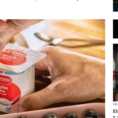
14
El
5.