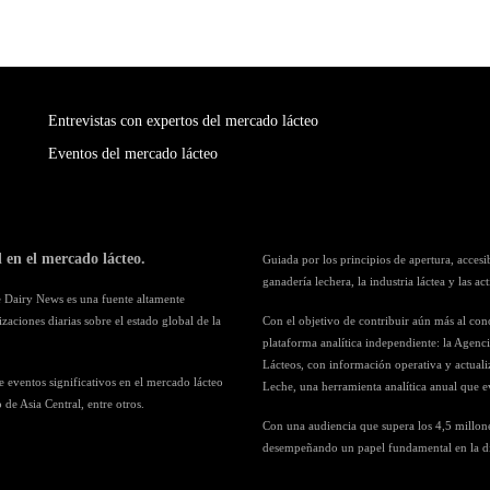
Entrevistas con expertos del mercado lácteo
Eventos del mercado lácteo
en el mercado lácteo.
Guiada por los principios de apertura, acces
ganadería lechera, la industria láctea y las a
e Dairy News es una fuente altamente
aciones diarias sobre el estado global de la
Con el objetivo de contribuir aún más al co
plataforma analítica independiente: la Agenc
Lácteos, con información operativa y actuali
 eventos significativos en el mercado lácteo
Leche, una herramienta analítica anual que ev
 de Asia Central, entre otros.
Con una audiencia que supera los 4,5 millone
desempeñando un papel fundamental en la difu