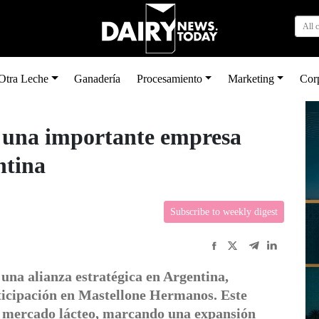
All 
Otra Leche
Ganadería
Procesamiento
Marketing
Cor
 una importante empresa
ntina
Subscribe to weekly digest
na alianza estratégica en Argentina,
ticipación en Mastellone Hermanos. Este
el mercado lácteo, marcando una expansión