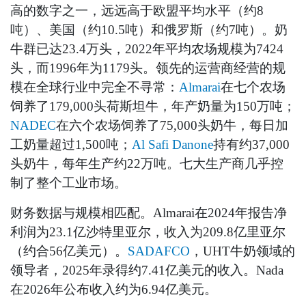
高的数字之一，远远高于欧盟平均水平（约8
吨）、美国（约10.5吨）和俄罗斯（约7吨）。奶
牛群已达23.4万头，2022年平均农场规模为7424
头，而1996年为1179头。领先的运营商经营的规
模在全球行业中完全不寻常：
Almarai
在七个农场
饲养了179,000头荷斯坦牛，年产奶量为150万吨；
NADEC
在六个农场饲养了75,000头奶牛，每日加
工奶量超过1,500吨；
Al Safi Danone
持有约37,000
头奶牛，每年生产约22万吨。七大生产商几乎控
制了整个工业市场。
财务数据与规模相匹配。Almarai在2024年报告净
利润为23.1亿沙特里亚尔，收入为209.8亿里亚尔
（约合56亿美元）。
SADAFCO
，UHT牛奶领域的
领导者，2025年录得约7.41亿美元的收入。Nada
在2026年公布收入约为6.94亿美元。