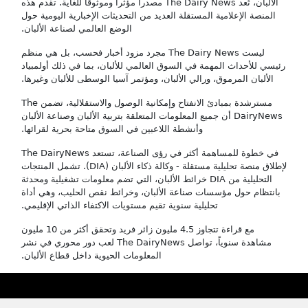
الألبان، تُعد The Dairy News مصدراً مؤثراً وموثوقاً للغاية. تقدم هذه
المنصة الإعلامية المستقلة العديد من التحديثات الإخبارية اليومية حول
الوضع العالمي لصناعة الألبان.
ليست The Dairy News مجرد مزود أخبار فحسب، بل هي منظم
رئيسي للأحداث المهمة في السوق العالمي للألبان، بما في ذلك أولمبياد
الألبان المرموق، ورالي الألبان، ومؤتمر آسيا الوسطى للألبان وغيرها.
مسترشدة بمبادئ الانفتاح وإمكانية الوصول والاستقلالية، تضمن The
DairyNews أن جميع المعلومات المتعلقة بتربية الألبان وصناعة الألبان
وأنشطة اللاعبين في السوق متاحة بحرية لقرائها.
في خطوة للمساهمة أكثر في رؤى الصناعة، تستعد The DairyNews
لإطلاق منصة تحليلية مستقلة - وكالة ذكاء الألبان (DIA). تشمل المنتجات
التحليلية من DIA خرائط الألبان، التي تضم معلومات تشغيلية ومحدثة
بانتظام حول مؤسسات صناعة الألبان، وخرائط نقص الحليب، وهي أداة
تحليلية سنوية تقيم مستويات الاكتفاء الذاتي الإقليمي.
مع قراءة تتجاوز 4.5 مليون زائر فريد وتحقق أكثر من 10 مليون
مشاهدة سنوياً، تواصل The DairyNews لعب دور محوري في نشر
المعلومات الحيوية داخل قطاع الألبان.