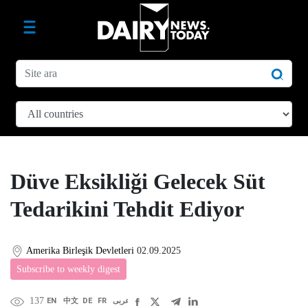
Düve Eksikliği Gelecek Süt
Tedarikini Tehdit Ediyor
Amerika Birleşik Devletleri
02.09.2025
Subscribe to weekly digest
137
EN
中文
DE
FR
عربى