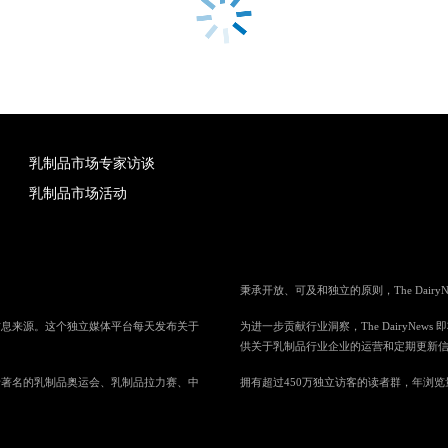
乳制品市场专家访谈
乳制品市场活动
秉承开放、可及和独立的原则，The Dai
性的信息来源。这个独立媒体平台每天发布关于
为进一步贡献行业洞察，The DairyNe
供关于乳制品行业企业的运营和定期更新
，包括著名的乳制品奥运会、乳制品拉力赛、中
拥有超过450万独立访客的读者群，年浏览量超