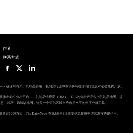
作者
联系方式
ryNews 确保所有关于乳制品养殖、乳制品行业和市场参与者活动的信息对读者免费开放。
ws 即将推出独立分析平台——乳制品情报局（DIA）。DIA的分析产品包括乳制品地图，提
信息，以及牛奶短缺地图，这是一个评估区域自给自足水平的年度分析工具。
过1000万次，The DairyNews 在乳制品行业重要信息传播中继续发挥关键作用。