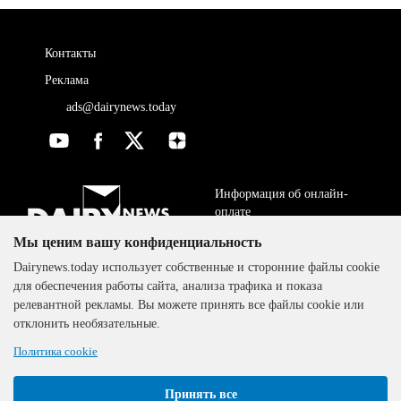
Контакты
Реклама
ads@dairynews.today
Информация об онлайн-
оплате
Мы ценим вашу конфиденциальность
ДОГОВОР-ОФЕРТА
The DairyNews, все права
Dairynews.today использует собственные и сторонние файлы cookie
Политика
защищены, 2000-2024
для обеспечения работы сайта, анализа трафика и показа
конфиденциальности
релевантной рекламы. Вы можете принять все файлы cookie или
отклонить необязательные.
Политика cookie
Принять все