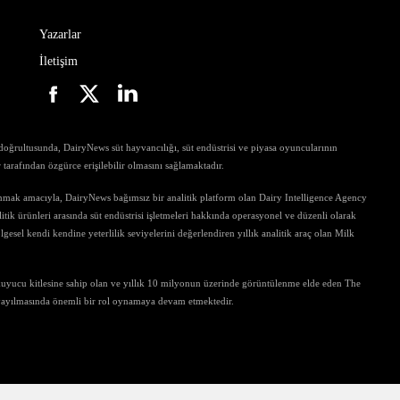
Yazarlar
İletişim
ri doğrultusunda, DairyNews süt hayvancılığı, süt endüstrisi ve piyasa oyuncularının
ar tarafından özgürce erişilebilir olmasını sağlamaktadır.
unmak amacıyla, DairyNews bağımsız bir analitik platform olan Dairy Intelligence Agency
tik ürünleri arasında süt endüstrisi işletmeleri hakkında operasyonel ve düzenli olarak
gesel kendi kendine yeterlilik seviyelerini değerlendiren yıllık analitik araç olan Milk
kuyucu kitlesine sahip olan ve yıllık 10 milyonun üzerinde görüntülenme elde eden The
 yayılmasında önemli bir rol oynamaya devam etmektedir.