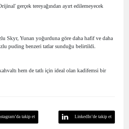
Orijinal' gerçek tereyağından ayırt edilemeyecek
u Skyr, Yunan yoğurduna göre daha hafif ve daha
zlu puding benzeri tatlar sunduğu belirtildi.
hvaltı hem de tatlı için ideal olan kadifemsi bir
nstagram’da takip et
LinkedIn’de takip et