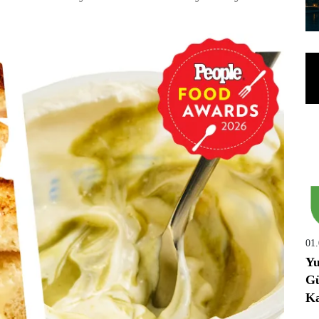
01
Yu
Gü
Ka