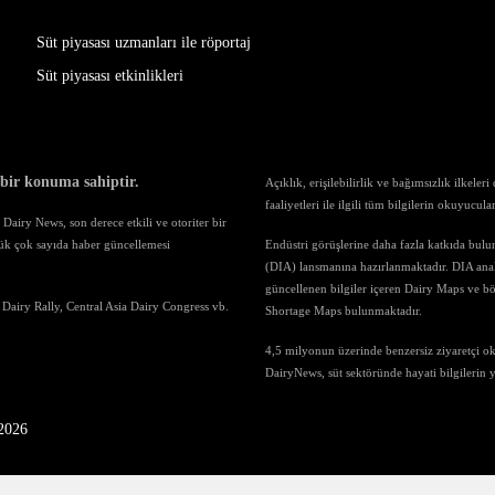
Süt piyasası uzmanları ile röportaj
Süt piyasası etkinlikleri
 bir konuma sahiptir.
Açıklık, erişilebilirlik ve bağımsızlık ilkele
faaliyetleri ile ilgili tüm bilgilerin okuyucul
airy News, son derece etkili ve otoriter bir
ük çok sayıda haber güncellemesi
Endüstri görüşlerine daha fazla katkıda bul
(DIA) lansmanına hazırlanmaktadır. DIA anali
güncellenen bilgiler içeren Dairy Maps ve böl
 Dairy Rally, Central Asia Dairy Congress vb.
Shortage Maps bulunmaktadır.
4,5 milyonun üzerinde benzersiz ziyaretçi o
DairyNews, süt sektöründe hayati bilgilerin
-2026