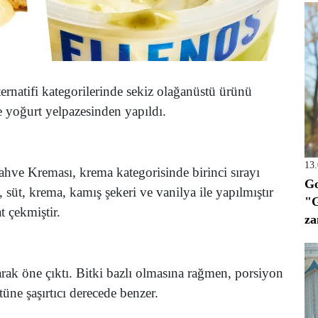
rnatifi kategorilerinde sekiz olağanüstü ürünü
e yoğurt yelpazesinden yapıldı.
13
hve Kreması, krema kategorisinde birinci sırayı
Go
, süt, krema, kamış şekeri ve vanilya ile yapılmıştır
"G
t çekmiştir.
za
larak öne çıktı. Bitki bazlı olmasına rağmen, porsiyon
tüne şaşırtıcı derecede benzer.