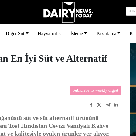
All 
Diğer Süt
Hayvancılık
İşleme
Pazarlama
Ku
n En İyi Süt ve Alternatif
Subscribe to weekly digest
ğanüstü süt ve süt alternatif ürününü
ni Tost Hindistan Cevizi Vanilyalı Kahve
at ve kalitesiyle övülen ürünler yer alıyor.