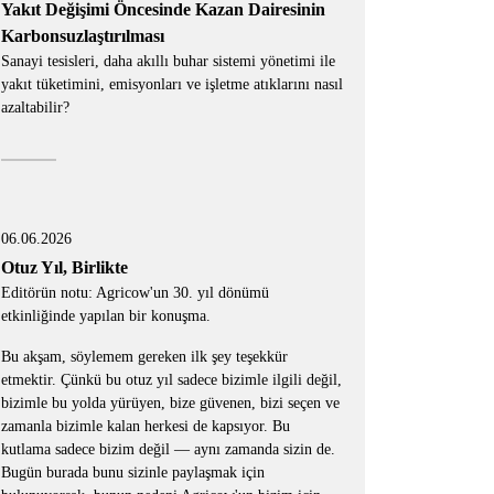
Yakıt Değişimi Öncesinde Kazan Dairesinin
Karbonsuzlaştırılması
Sanayi tesisleri, daha akıllı buhar sistemi yönetimi ile
yakıt tüketimini, emisyonları ve işletme atıklarını nasıl
azaltabilir?
06.06.2026
Otuz Yıl, Birlikte
Editörün notu: Agricow'un 30. yıl dönümü
etkinliğinde yapılan bir konuşma.
Bu akşam, söylemem gereken ilk şey teşekkür
etmektir. Çünkü bu otuz yıl sadece bizimle ilgili değil,
bizimle bu yolda yürüyen, bize güvenen, bizi seçen ve
zamanla bizimle kalan herkesi de kapsıyor. Bu
kutlama sadece bizim değil — aynı zamanda sizin de.
Bugün burada bunu sizinle paylaşmak için