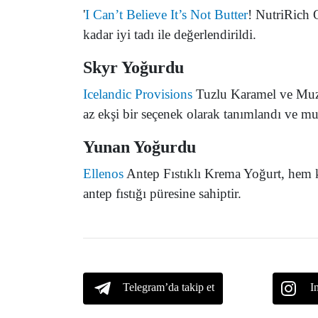
'
I Can’t Believe It’s Not Butter
! NutriRich 
kadar iyi tadı ile değerlendirildi.
Skyr Yoğurdu
Icelandic Provisions
Tuzlu Karamel ve Muzl
az ekşi bir seçenek olarak tanımlandı ve mu
Yunan Yoğurdu
Ellenos
Antep Fıstıklı Krema Yoğurt, hem ka
antep fıstığı püresine sahiptir.
Telegram’da takip et
I