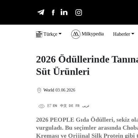
Milkypedia
Türkçe
Haberler
2026 Ödüllerinde Tanına
Süt Ürünleri
World
03.06.2026
87
EN
中文
DE
FR
عربى
2026 PEOPLE Gıda Ödülleri, sekiz ola
vurguladı. Bu seçimler arasında Choba
Kreması ve Orijinal Silk Protein gibi t