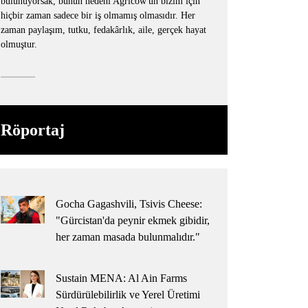
bulunuyorsak, bunun nedeni Agricow'un bizim için
hiçbir zaman sadece bir iş olmamış olmasıdır. Her
zaman paylaşım, tutku, fedakârlık, aile, gerçek hayat
olmuştur.
Röportaj
Gocha Gagashvili, Tsivis Cheese:
"Gürcistan'da peynir ekmek gibidir,
her zaman masada bulunmalıdır."
Sustain MENA: Al Ain Farms
Sürdürülebilirlik ve Yerel Üretimi