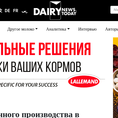
Аб
文
DE
FR
عربى
Другое молоко
Аналитика
Интервью
Автор
нного производства в