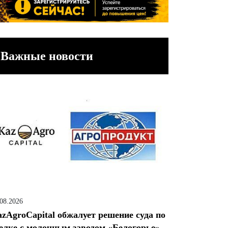
Важные новости
.08.2026
zAgroCapital обжалует решение суда по
елке с молочным заводом «Белогорье»