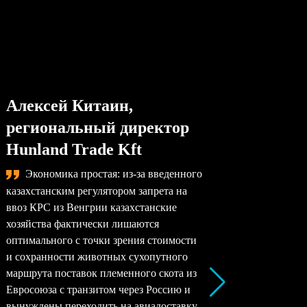
Алексей Китаин,
Степа
региональный директор
упра
Hunland Trade Kft
комп
Экономика простая: из-за введенного
Сама
казахстанским регулятором запрета на
назревае
ввоз КРС из Венгрии казахстанские
произво
хозяйства фактически лишаются
перерабо
оптимального с точки зрения стоимости
заводы –
и сохранности животных сухопутного
перерабо
маршрута поставок племенного скота из
все моло
Евросоюза с транзитом через Россию и
снижать 
вынуждены переходить на авиадоставку,
рентабел