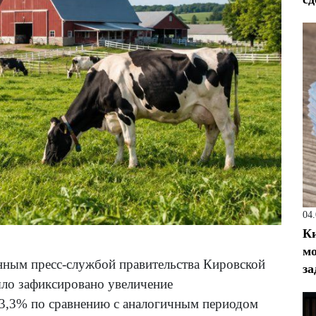
04
Ки
мо
енным пресс-службой правительства Кировской
за
было зафиксировано увеличение
 3,3% по сравнению с аналогичным периодом