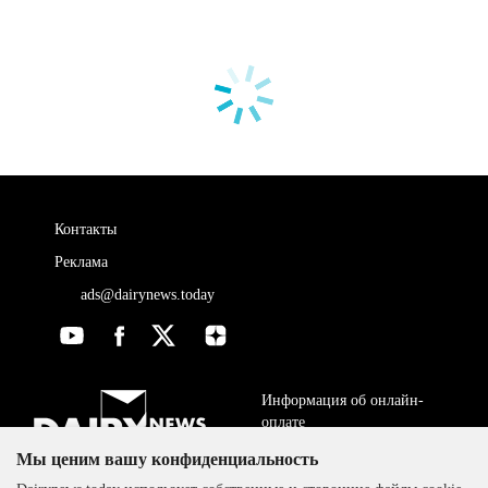
Контакты
Реклама
ads@dairynews.today
Информация об онлайн-
оплате
Мы ценим вашу конфиденциальность
ДОГОВОР-ОФЕРТА
The DairyNews, все права