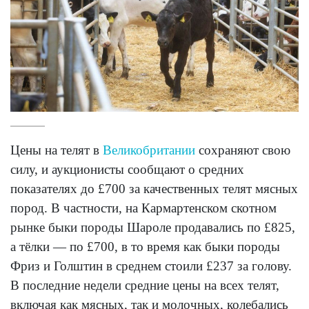
Цены на телят в
Великобритании
сохраняют свою
силу, и аукционисты сообщают о средних
показателях до £700 за качественных телят мясных
пород. В частности, на Кармартенском скотном
рынке быки породы Шароле продавались по £825,
а тёлки — по £700, в то время как быки породы
Фриз и Голштин в среднем стоили £237 за голову.
В последние недели средние цены на всех телят,
включая как мясных, так и молочных, колебались