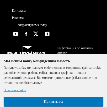
Контакты
Реклама
ads@dairynews.today
Информация об онлайн-
оплате
Мы ценим вашу конфиденциальность
ДОГОВОР-ОФЕРТА
The DairyNews, все права
Dairynews.today использует собственные и сторонние файлы cookie
Политика
защищены, 2000-2024
для обеспечения работы сайта, анализа трафика и показа
конфиденциальности
релевантной рекламы. Вы можете принять все файлы cookie или
отклонить необязательные.
Политика cookie
Принять все