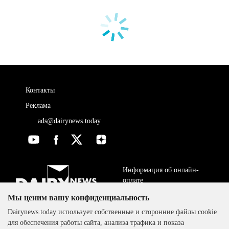
Контакты
Реклама
ads@dairynews.today
Информация об онлайн-
оплате
Мы ценим вашу конфиденциальность
ДОГОВОР-ОФЕРТА
The DairyNews, все права
Dairynews.today использует собственные и сторонние файлы cookie
Политика
защищены, 2000-2024
для обеспечения работы сайта, анализа трафика и показа
конфиденциальности