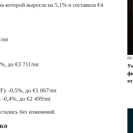
а которой выросла на 5,1% и составила €4
2/mt
04
%, до €3 711/mt
Ум
фи
от
: -0,5%, до €1 067/mt
 -0,4%, до €2 499/mt
стались без изменений.
око