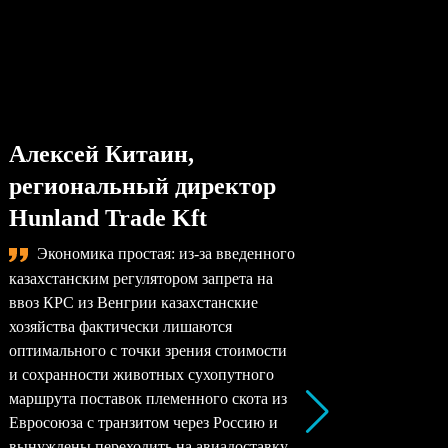
Алексей Китаин,
Степа
региональный директор
упра
Hunland Trade Kft
комп
Экономика простая: из-за введенного
Сама
казахстанским регулятором запрета на
назревае
ввоз КРС из Венгрии казахстанские
произво
хозяйства фактически лишаются
перерабо
оптимального с точки зрения стоимости
заводы –
и сохранности животных сухопутного
перерабо
маршрута поставок племенного скота из
все моло
Евросоюза с транзитом через Россию и
снижать 
вынуждены переходить на авиадоставку,
рентабел