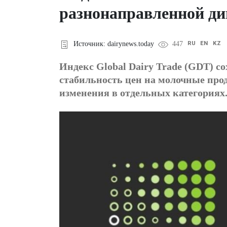
разнонаправленной ди
RU
EN
KZ
Источник: dairynews.today
447
Индекс Global Dairy Trade (GDT) со
стабильность цен на молочные про
изменения в отдельных категориях