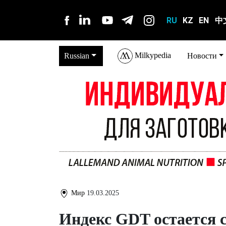
RU
KZ
EN
中
Milkypedia
Russian
Новости
Мир
19.03.2025
Индекс GDT остается 