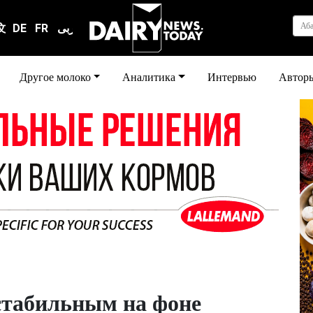
Аб
文
DE
FR
عربى
Другое молоко
Аналитика
Интервью
Автор
стабильным на фоне