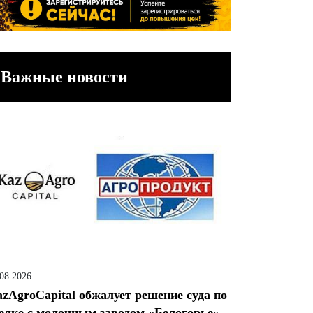
Важные новости
.08.2026
zAgroCapital обжалует решение суда по
елке с молочным заводом «Белогорье»