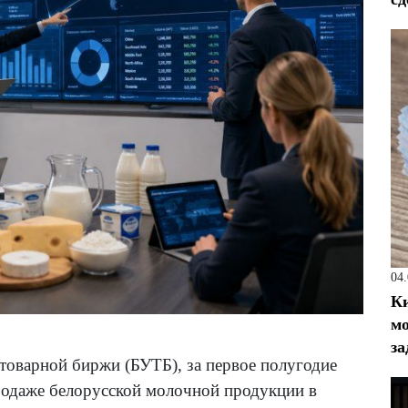
04
Ки
мо
за
товарной биржи (БУТБ), за первое полугодие
родаже белорусской молочной продукции в