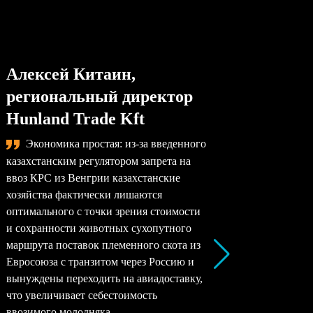
Алексей Китаин,
Степа
региональный директор
упра
Hunland Trade Kft
комп
Экономика простая: из-за введенного
Сама
казахстанским регулятором запрета на
назревае
ввоз КРС из Венгрии казахстанские
произво
хозяйства фактически лишаются
перерабо
оптимального с точки зрения стоимости
заводы –
и сохранности животных сухопутного
перерабо
маршрута поставок племенного скота из
все моло
Евросоюза с транзитом через Россию и
снижать 
вынуждены переходить на авиадоставку,
рентабел
что увеличивает себестоимость
окупаемо
ввозимого молодняка.