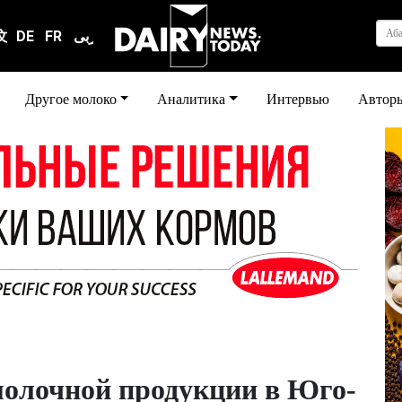
Аб
文
DE
FR
عربى
Другое молоко
Аналитика
Интервью
Автор
молочной продукции в Юго-