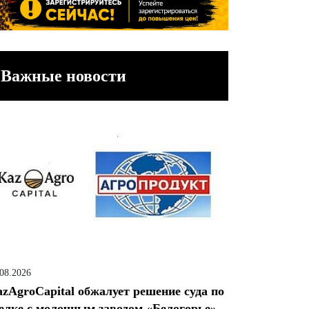
Важные новости
.08.2026
zAgroCapital обжалует решение суда по
елке с молочным заводом «Белогорье»