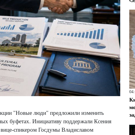
04
Ки
мо
акции "Новые люди" предложили изменить
за
ных буфетах. Инициативу поддержали Ксения
с вице-спикером Госдумы Владиславом