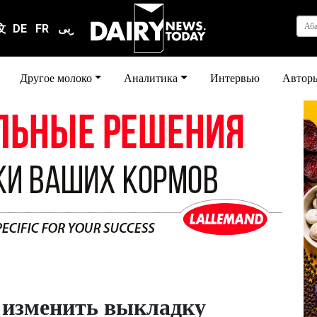
Аб
文
DE
FR
عربى
Другое молоко
Аналитика
Интервью
Автор
 изменить выкладку