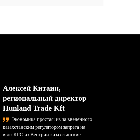
Алексей Китаин,
Степа
региональный директор
упра
Hunland Trade Kft
комп
Экономика простая: из-за введенного
Сама
казахстанским регулятором запрета на
назревае
ввоз КРС из Венгрии казахстанские
произво