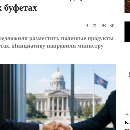
 буфетах
редложили разместить полезные продукты
етах. Инициативу направили министру
06
Ka
сд