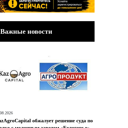
Важные новости
.08.2026
zAgroCapital обжалует решение суда по
елке с молочным заводом «Белогорье»