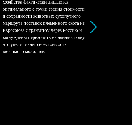
хозяйства фактически лишаются
перерабо
оптимального с точки зрения стоимости
заводы –
и сохранности животных сухопутного
перерабо
маршрута поставок племенного скота из
все моло
Евросоюза с транзитом через Россию и
снижать 
вынуждены переходить на авиадоставку,
рентабел
что увеличивает себестоимость
окупаемо
ввозимого молодняка.