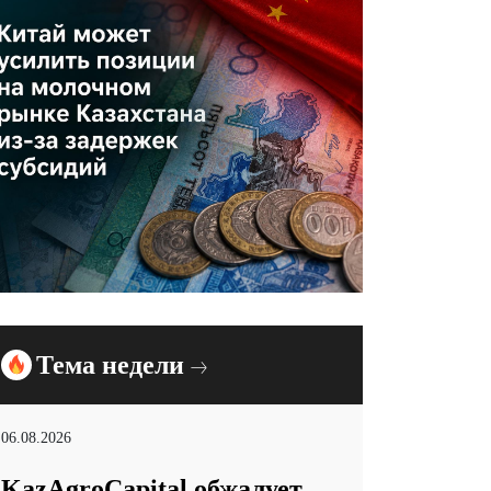
Тема недели
06.08.2026
KazAgroCapital обжалует