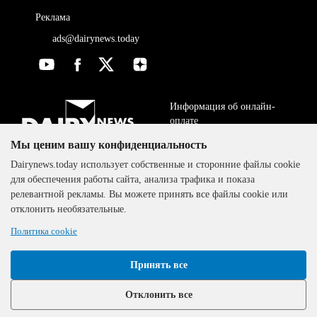
Реклама
ads@dairynews.today
Информация об онлайн-
оплате
Мы ценим вашу конфиденциальность
ДОГОВОР-ОФЕРТА
The DairyNews, все права
Dairynews.today использует собственные и сторонние файлы cookie
Политика
защищены, 2000-2024
для обеспечения работы сайта, анализа трафика и показа
конфиденциальности
релевантной рекламы. Вы можете принять все файлы cookie или
отклонить необязательные.
Политика cookie
Принять все
Отклонить все