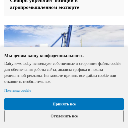
Сибирь укрепляет позиции в
агропромышленном экспорте
Мы ценим вашу конфиденциальность
Dairynews.today использует собственные и сторонние файлы cookie
для обеспечения работы сайта, анализа трафика и показа
релевантной рекламы. Вы можете принять все файлы cookie или
отклонить необязательные.
Политика cookie
Принять все
Казахстан
16.07.2026
Отклонить все
Алматинская область увеличила экспорт
продукции в 61 страну