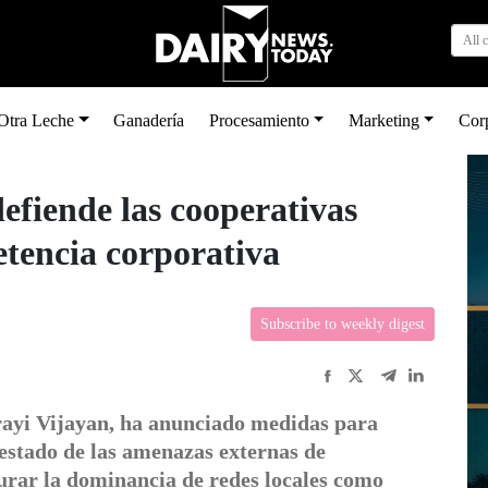
All 
Otra Leche
Ganadería
Procesamiento
Marketing
Cor
efiende las cooperativas
etencia corporativa
Subscribe to weekly digest
rayi Vijayan, ha anunciado medidas para
 estado de las amenazas externas de
urar la dominancia de redes locales como