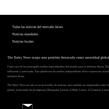
Todas las noticias del mercado lácteo
Noticias mundiales
Noticias locales
The Dairy News ocupa una posición destacada como autoridad global 
Como uno de los principales medios especializados del mundo para la industria láctea, Th
influyente y autorizada. Esta plataforma de medios independiente ofrece numerosas actualiz
industria láctea.
The Dairy News no solo es un proveedor de noticias, sino también un organizador clave de
global, incluyendo las prestigiosas Olimpiadas Lácteas, el Rally Lácteo, el Congreso Lácteo