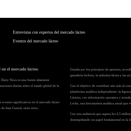
Entrevistas con expertos del mercado lácteo
Eventos del mercado lácteo
en el mercado lácteo.
Guiada por los principios de apertura, acces
ganadería lechera, la industria láctea y las a
e Dairy News es una fuente altamente
aciones diarias sobre el estado global de la
Con el objetivo de contribuir aún más al co
plataforma analítica independiente: la Agenc
Lácteos, con información operativa y actuali
 eventos significativos en el mercado lácteo
Leche, una herramienta analítica anual que ev
 de Asia Central, entre otros.
Con una audiencia que supera los 4,5 millone
desempeñando un papel fundamental en la difu