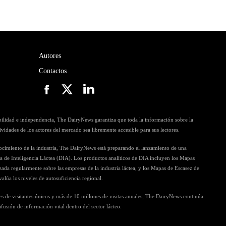
Autores
Contactos
ibilidad e independencia, The DairyNews garantiza que toda la información sobre la
ctividades de los actores del mercado sea libremente accesible para sus lectores.
nocimiento de la industria, The DairyNews está preparando el lanzamiento de una
ia de Inteligencia Láctea (DIA). Los productos analíticos de DIA incluyen los Mapas
zada regularmente sobre las empresas de la industria láctea, y los Mapas de Escasez de
alúa los niveles de autosuficiencia regional.
s de visitantes únicos y más de 10 millones de visitas anuales, The DairyNews continúa
sión de información vital dentro del sector lácteo.