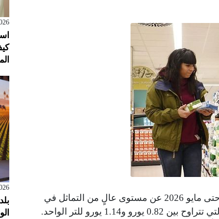
026
است
كيف
الم
026
حتى مايو 2026 عن مستوى عالٍ من التماثل في
بلد
أسعار العلامات التجارية الخاصة بالحليب، والتي تتراوح بين 0.82 يورو و1.14 يورو للتر الواحد.
الول