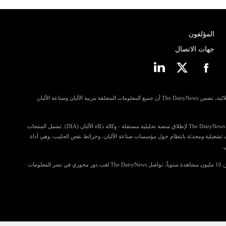
المؤلفون
جهات الاتصال
مسترشدة بمبادئ الانفتاح وإمكانية الوصول والاستقلالية، تضمن The DairyNews أن جميع المعلومات المتعلقة بتربية الألبان وصناعة الألبان
في خطوة للمساهمة أكثر في رؤى الصناعة، تستعد The DairyNews لإطلاق منصة تحليلية مستقلة - وكالة ذكاء الألبان (DIA). تشمل المنتجات
ي تضم معلومات تشغيلية ومحدثة بانتظام حول مؤسسات صناعة الألبان، وخرائط نقص الحليب، وهي أداة
.
مع قراءة تتجاوز 4.5 مليون زائر فريد وتحقق أكثر من 10 مليون مشاهدة سنوياً، تواصل The DairyNews لعب دور محوري في نشر المعلومات