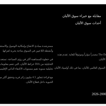
مقابلة مع خبراء سوق الألبان
أحداث سوق الألبان
وأنشطة اللاعبين في السوق متاحة بحرية لقرائها.
باعتبارها واحدة من أكبر المنافذ الإعلامية المتخصصة في العالم لصناعة الألبان، تُعد The Dairy News مصدراً مؤثراً وموثوقاً للغاية. تقدم هذه
لألبان.
التحليلية من DIA خرائط الألبان، الت
في السوق العالمي للألبان، بما في ذلك أولمبياد الألبان
تحليلية سنوية تقيم مستويات الاكتفاء الذاتي الإقليمي
الحيوية داخل قطاع الألبان.